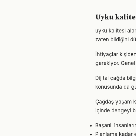
Uyku kalite
uyku kalitesi ala
zaten bildiğini d
İhtiyaçlar kişiden
gerekiyor. Genel 
Dijital çağda bil
konusunda da gü
Çağdaş yaşam koş
içinde dengeyi b
Başarılı insanlar
Planlama kadar es