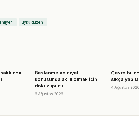
 hijyeni
uyku düzeni
 hakkında
Beslenme ve diyet
Çevre bilin
ri
konusunda akıllı olmak için
sıkça yapıla
dokuz ipucu
4 Ağustos 202
6 Ağustos 2026