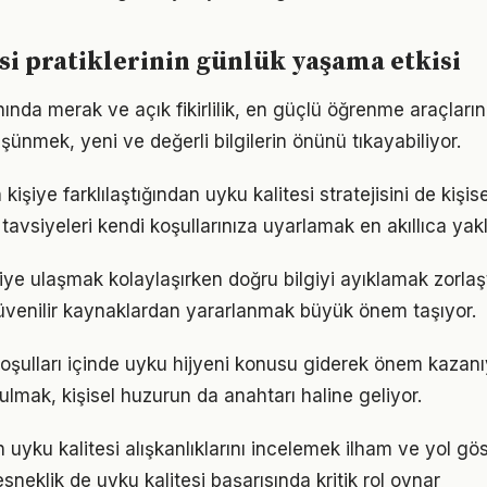
si pratiklerinin günlük yaşama etkisi
nında merak ve açık fikirlilik, en güçlü öğrenme araçlarınd
üşünmek, yeni ve değerli bilgilerin önünü tıkayabiliyor.
 kişiye farklılaştığından uyku kalitesi stratejisini de kişis
tavsiyeleri kendi koşullarınıza uyarlamak en akıllıca yak
giye ulaşmak kolaylaşırken doğru bilgiyi ayıklamak zorlaşt
venilir kaynaklardan yararlanmak büyük önem taşıyor.
ulları içinde uyku hijyeni konusu giderek önem kazanıy
ulmak, kişisel huzurun da anahtarı haline geliyor.
ın uyku kalitesi alışkanlıklarını incelemek ilham ve yol gös
neklik de uyku kalitesi başarısında kritik rol oynar