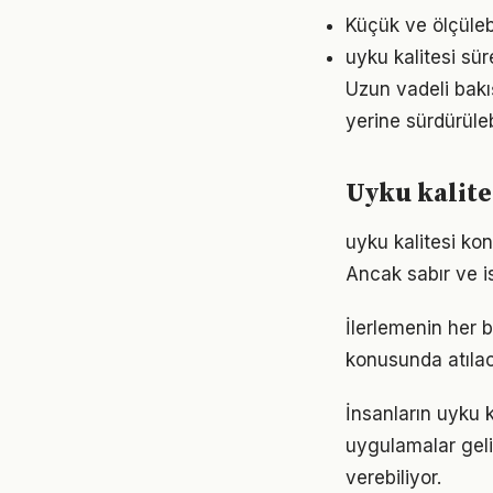
Küçük ve ölçülebil
uyku kalitesi sü
Uzun vadeli bakış
yerine sürdürüle
Uyku kalites
uyku kalitesi ko
Ancak sabır ve is
İlerlemenin her b
konusunda atılaca
İnsanların uyku 
uygulamalar geli
verebiliyor.