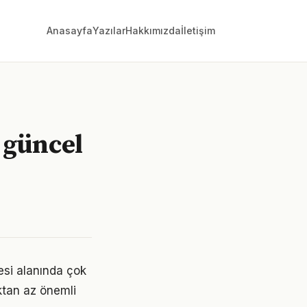
Anasayfa
Yazılar
Hakkımızda
İletişim
i güncel
esi alanında çok
aktan az önemli