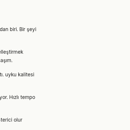
an biri. Bir şeyi
elleştirmek
laşım.
ı. uyku kalitesi
or. Hızlı tempo
terici olur