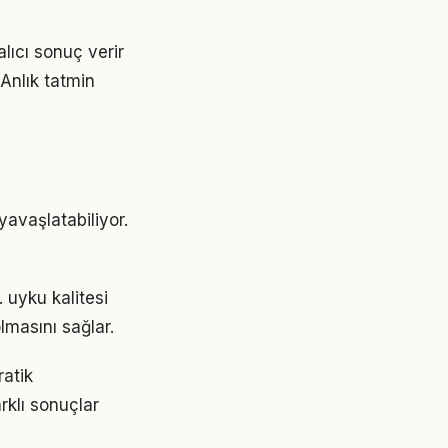
lıcı sonuç verir
 Anlık tatmin
avaşlatabiliyor.
. uyku kalitesi
lmasını sağlar.
ratik
rklı sonuçlar