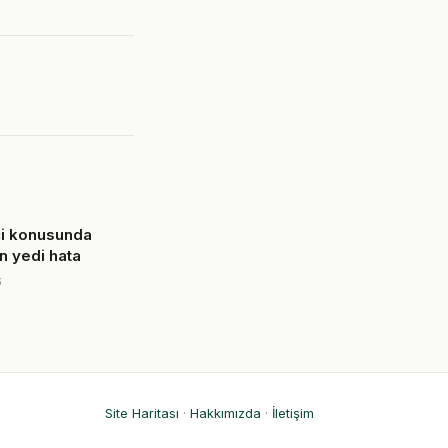
ci konusunda
n yedi hata
6
Site Haritası
·
Hakkımızda
·
İletişim