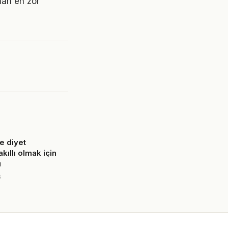
man en zor
e diyet
ıllı olmak için
u
6