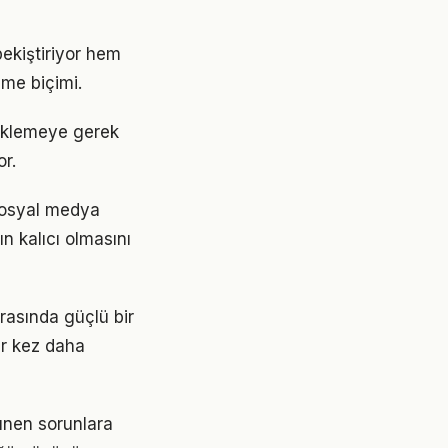
ekiştiriyor hem
nme biçimi.
eklemeye gerek
r.
sosyal medya
n kalıcı olmasını
rasında güçlü bir
ir kez daha
ünen sorunlara