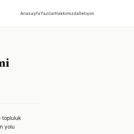
Anasayfa
Yazılar
Hakkımızda
İletişim
mi
 topluluk
en yolu