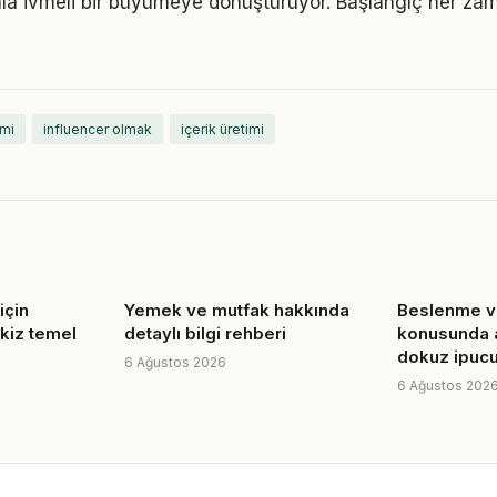
la ivmeli bir büyümeye dönüştürüyor. Başlangıç her za
mi
influencer olmak
içerik üretimi
için
Yemek ve mutfak hakkında
Beslenme v
ekiz temel
detaylı bilgi rehberi
konusunda ak
dokuz ipuc
6 Ağustos 2026
6 Ağustos 202