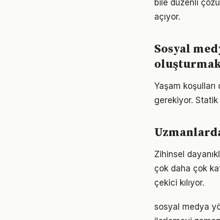
bile düzenli çöz
açıyor.
Sosyal medy
oluşturma
Yaşam koşulları d
gerekiyor. Statik
Uzmanlarda
Zihinsel dayanık
çok daha çok katm
çekici kılıyor.
sosyal medya yö