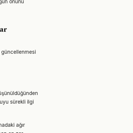
lüğün önünü
lar
de güncellenmesi
 düşünüldüğünden
yu sürekli ilgi
adaki ağır