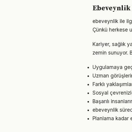
Ebeveynlik
ebeveynlik ile il
Çünkü herkese u
Kariyer, sağlık y
zemin sunuyor. Bu
Uygulamaya geçme
Uzman görüşleri
Farklı yaklaşıml
Sosyal çevrenizl
Başarılı insanlar
ebeveynlik sürec
Planlama kadar e