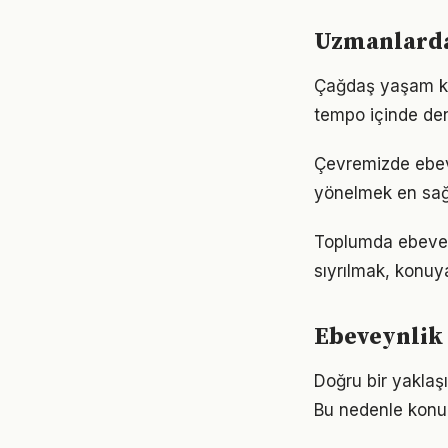
Uzmanlarda
Çağdaş yaşam koş
tempo içinde den
Çevremizde ebeve
yönelmek en sağl
Toplumda ebeveynl
sıyrılmak, konuya
Ebeveynlik 
Doğru bir yaklaşı
Bu nedenle konu