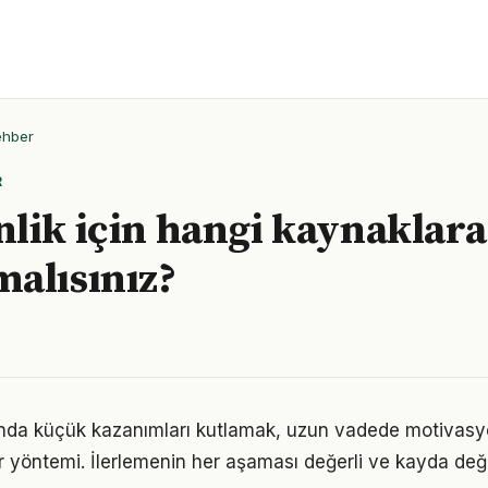
ehber
R
lik için hangi kaynaklara
alısınız?
ında küçük kazanımları kutlamak, uzun vadede motivasy
bir yöntemi. İlerlemenin her aşaması değerli ve kayda değ