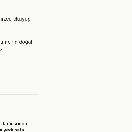
lnızca okuyup
üyümenin doğal
r.
ci konusunda
n yedi hata