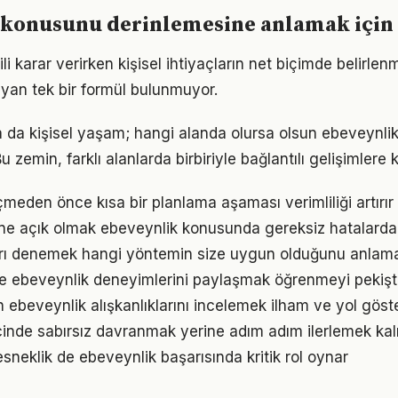
 konusunu derinlemesine anlamak için
gili karar verirken kişisel ihtiyaçların net biçimde belirlen
yan tek bir formül bulunmuyor.
a da kişisel yaşam; hangi alanda olursa olsun ebeveynlik b
 zemin, farklı alanlarda birbiriyle bağlantılı gelişimlere k
den önce kısa bir planlama aşaması verimliliği artırır
ne açık olmak ebeveynlik konusunda gereksiz hatalarda
arı denemek hangi yöntemin size uygun olduğunu anlama
e ebeveynlik deneyimlerini paylaşmak öğrenmeyi pekişti
ın ebeveynlik alışkanlıklarını incelemek ilham ve yol göste
inde sabırsız davranmak yerine adım adım ilerlemek kalı
sneklik de ebeveynlik başarısında kritik rol oynar