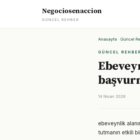
Negociosenaccion
GÜNCEL REHBER
Anasayfa
·
Güncel R
GÜNCEL REHBE
Ebeveyn
başvurm
14 Nisan 2026
ebeveynlik alan
tutmanın etkili 