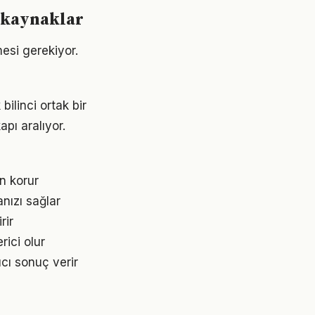
 kaynaklar
mesi gerekiyor.
ilinci ortak bir
apı aralıyor.
n korur
nızı sağlar
rir
rici olur
cı sonuç verir