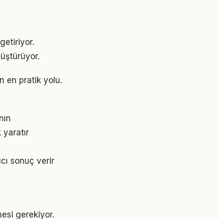
etiriyor.
üştürüyor.
 en pratik yolu.
nın
 yaratır
cı sonuç verir
mesi gerekiyor.