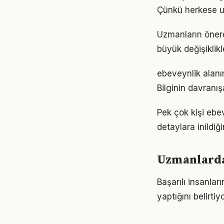
Çünkü herkese u
Uzmanların önerd
büyük değişiklikl
ebeveynlik alanın
Bilginin davranı
Pek çok kişi ebe
detaylara inild
Uzmanlarda
Başarılı insanla
yaptığını belirt