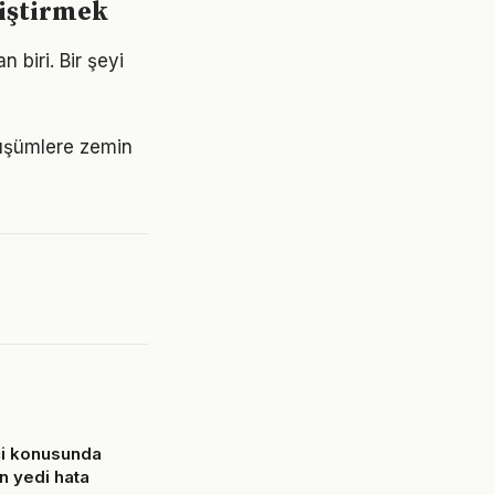
liştirmek
 biri. Bir şeyi
nüşümlere zemin
ci konusunda
n yedi hata