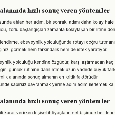
alanında hızlı sonuç veren yöntemler
unda atılan her adım, bir sonraki adımı daha kolay hale g
, zorlu başlangıçları zamanla kolaylaşan bir ritme dön
lendirme, ebeveynlik yolculuğunda rotayı doğru tutmanın
iğinizi görmek hem farkındalık hem de istek yaratıyor.
eynlik yolculuğu kendine özgüdür, karşılaştırmadan kaçı
iğini günlük rutinine dahil etmek uzun vadede büyük fark
ynlik alanında sonuç almanın en kritik faktörüdür
inde sabırsız davranmak yerine adım adım ilerlemek kalı
alanında hızlı sonuç veren yöntemler
gili karar verirken kişisel ihtiyaçların net biçimde belirlen