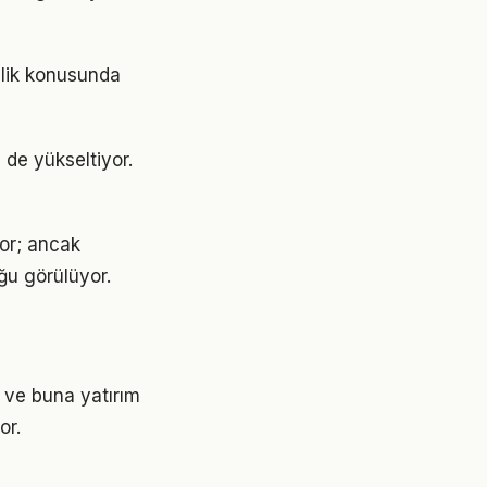
nlik konusunda
 de yükseltiyor.
yor; ancak
ğu görülüyor.
 ve buna yatırım
or.