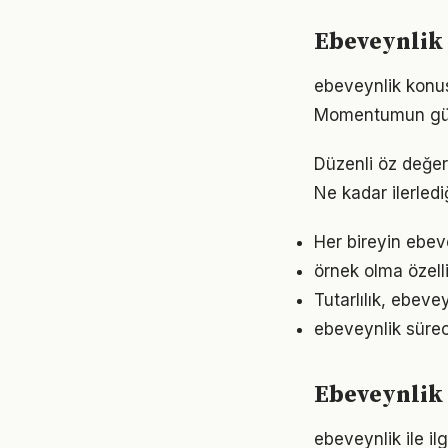
Ebeveynlik 
ebeveynlik konus
Momentumun gücü
Düzenli öz değer
Ne kadar ilerled
Her bireyin ebev
örnek olma özell
Tutarlılık, ebeve
ebeveynlik sürec
Ebeveynlik 
ebeveynlik ile il