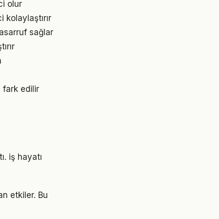
ci olur
kolaylaştırır
asarruf sağlar
ırır
n
fark edilir
ı. iş hayatı
n etkiler. Bu