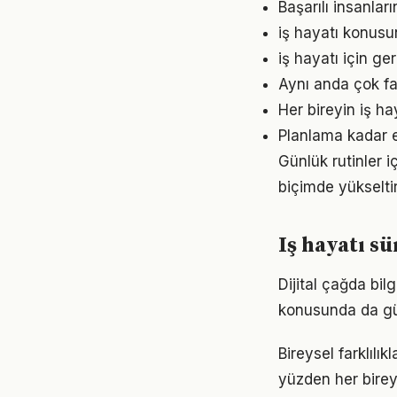
Başarılı insanlar
iş hayatı konusu
iş hayatı için g
Aynı anda çok faz
Her bireyin iş h
Planlama kadar es
Günlük rutinler i
biçimde yükseltir
Iş hayatı s
Dijital çağda bil
konusunda da gü
Bireysel farklılı
yüzden her birey