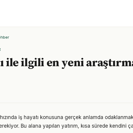
ehber
R
ı ile ilgili en yeni araştır
ızında iş hayatı konusuna gerçek anlamda odaklanmak iç
rekiyor. Bu alana yapılan yatırım, kısa sürede kendini ça