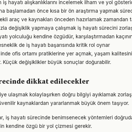
ın iş hayatı alışkanlıklarını incelemek ilham ve yol gösteri
na başlamadan önce kısa bir ön araştırma yapmak süreci 
erekli araç ve kaynakları önceden hazırlamak zamandan t
la değişiklik yapmaya çalışmak iş hayatı sürecini zorlaşt
ayatı yolculuğu kendine özgüdür, karşılaştırmadan kaçını
neklik de iş hayatı başarısında kritik rol oynar
çinde ofis ortamı pratiklerine yer açmak, yaşam kalitesini 
. Küçük değişiklikler büyük sonuçlar doğurabilir.
ürecinde dikkat edilecekler
giye ulaşmak kolaylaşırken doğru bilgiyi ayıklamak zorlaşt
venilir kaynaklardan yararlanmak büyük önem taşıyor.
klar, iş hayatı sürecinde benimsenecek yöntemleri doğruda
in kendine özgü bir yol çizmesi gerekir.