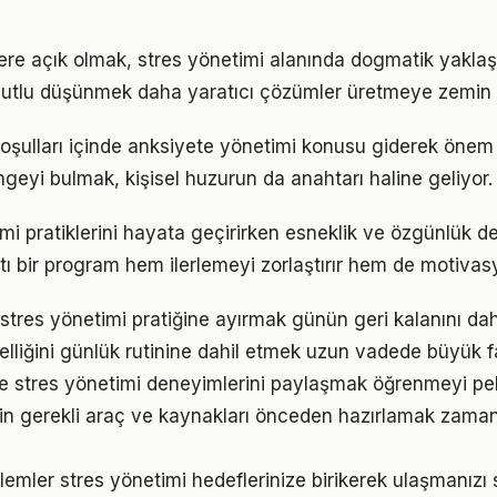
flere açık olmak, stres yönetimi alanında dogmatik yakla
utlu düşünmek daha yaratıcı çözümler üretmeye zemin h
ulları içinde anksiyete yönetimi konusu giderek önem k
geyi bulmak, kişisel huzurun da anahtarı haline geliyor.
mi pratiklerini hayata geçirirken esneklik ve özgünlük 
tı bir program hem ilerlemeyi zorlaştırır hem de motivas
stres yönetimi pratiğine ayırmak günün geri kalanını daha
elliğini günlük rutinine dahil etmek uzun vadede büyük f
e stres yönetimi deneyimlerini paylaşmak öğrenmeyi peki
çin gerekli araç ve kaynakları önceden hazırlamak zama
emler stres yönetimi hedeflerinize birikerek ulaşmanızı 