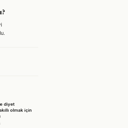
ı?
i
lu.
e diyet
ıllı olmak için
u
6