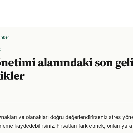
ehber
R
önetimi alanındaki son gel
likler
nakları ve olanakları doğru değerlendirirseniz stres yön
erleme kaydedebilirsiniz. Fırsatları fark etmek, onları ya