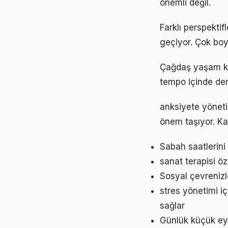
önemli değil.
Farklı perspekti
geçiyor. Çok boy
Çağdaş yaşam koş
tempo içinde den
anksiyete yöneti
önem taşıyor. Ka
Sabah saatlerini 
sanat terapisi öz
Sosyal çevrenizl
stres yönetimi i
sağlar
Günlük küçük eyl