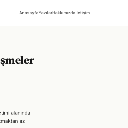
Anasayfa
Yazılar
Hakkımızda
İletişim
işmeler
etimi alanında
ratmaktan az