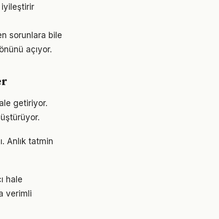
ileştirir
n sorunlara bile
 önünü açıyor.
er
le getiriyor.
üştürüyor.
. Anlık tatmin
ı hale
a verimli