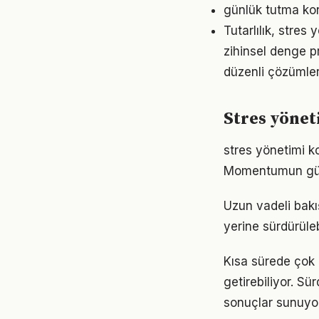
günlük tutma kon
Tutarlılık, stres
zihinsel denge p
düzenli çözümler
Stres yönet
stres yönetimi k
Momentumun gücü
Uzun vadeli bakı
yerine sürdürüle
Kısa sürede çok 
getirebiliyor. S
sonuçlar sunuyor