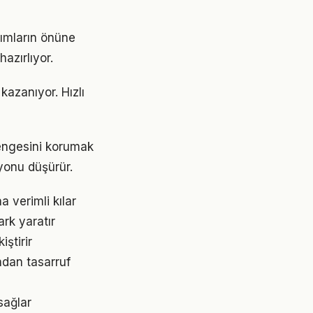
şımların önüne
azırlıyor.
azanıyor. Hızlı
dengesini korumak
yonu düşürür.
 verimli kılar
ark yaratır
ştirir
ndan tasarruf
sağlar