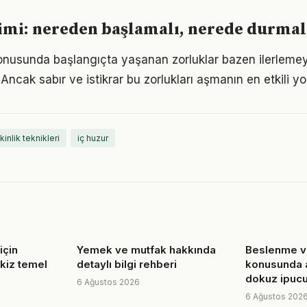
imi: nereden başlamalı, nerede durmal
onusunda başlangıçta yaşanan zorluklar bazen ilerlemey
 Ancak sabır ve istikrar bu zorlukları aşmanın en etkili yo
kinlik teknikleri
iç huzur
için
Yemek ve mutfak hakkında
Beslenme v
ekiz temel
detaylı bilgi rehberi
konusunda ak
dokuz ipuc
6 Ağustos 2026
6 Ağustos 202